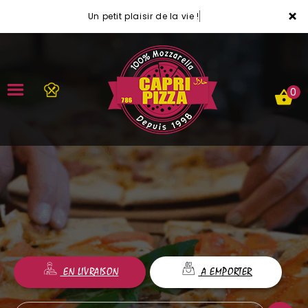
×
Un petit plaisir de la vie !
0
ACCUEIL
LA CARTE
VOTRE COMPTE
NOTRE RESTAURANT
EN LIVRAISON
A EMPORTER
VOS AVIS
MENTIONS LÉGALES