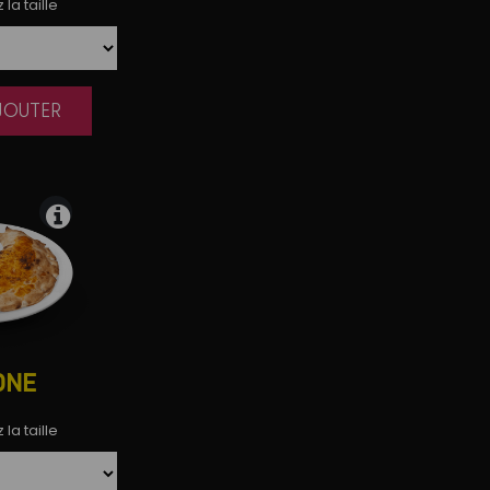
la taille
AJOUTER
|
ONE
la taille