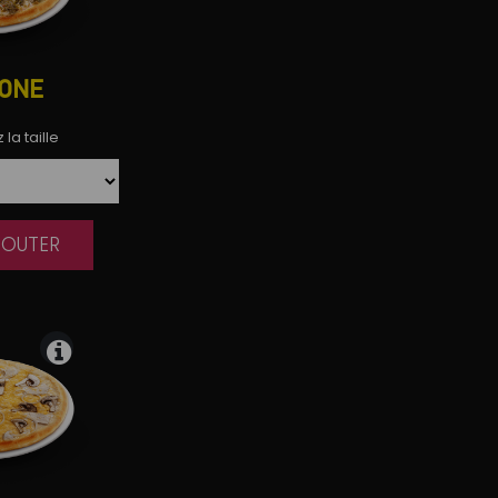
ONE
la taille
AJOUTER
|