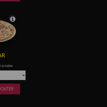
AR
la taille
AJOUTER
|