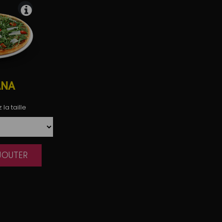
ANA
la taille
AJOUTER
|