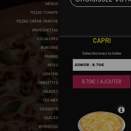
MENUS
Programme
PIZZAS TOMATE
De
PIZZAS CRÈME FRAÎCHE
Fidélité
BRUSCHETTAS
Vos
ESCALOPES
CAPRI
Avis
BURGERS
Sélectionnez la taille
PANINIS
Zones
PÂTES
de
Livraison
GRATINS
9.70€ | AJOUTER
|
OMELETTES
SALADES
TEX MEX
DESSERTS
GLACES
BOISSONS