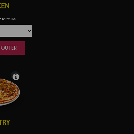
KEN
la taille
AJOUTER
|
TRY