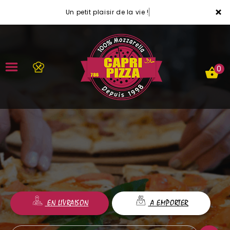
×
Un petit plaisir de la vie !
0
ACCUEIL
LA CARTE
VOTRE COMPTE
NOTRE RESTAURANT
EN LIVRAISON
A EMPORTER
VOS AVIS
MENTIONS LÉGALES