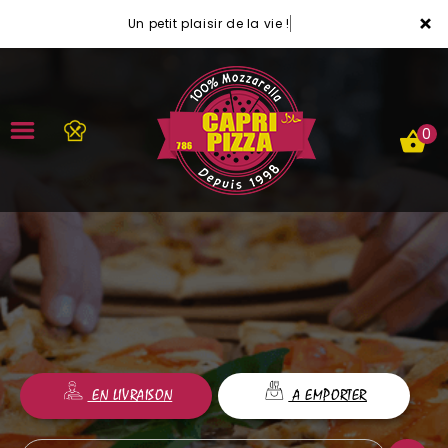
×
Un petit plaisir de la vie !
0
ACCUEIL
LA CARTE
VOTRE COMPTE
NOTRE RESTAURANT
EN LIVRAISON
A EMPORTER
VOS AVIS
MENTIONS LÉGALES