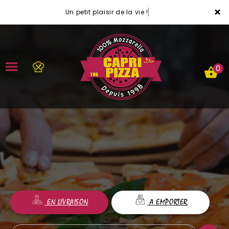
×
Un petit plaisir de la vie !
0
ACCUEIL
LA CARTE
VOTRE COMPTE
NOTRE RESTAURANT
EN LIVRAISON
A EMPORTER
VOS AVIS
MENTIONS LÉGALES